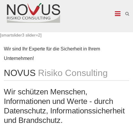
NOVUS
Risiko
Consulting
[smartslider3 slider=2]
Datenschutzbeauftragter,
Wir sind Ihr Experte für die Sicherheit in Ihrem
Datenschutzauditor,
DSGVO,
Unternehmen!
DS-
GVO,
NOVUS
Risiko Consulting
Brandmeldeanlagen,
Sicherheitstechnik,
Brandschutz,
Wir schützen Menschen,
Brandmeldetechnik,
Heimrauchmelder,
Informationen und Werte - durch
Sicherheit,
Datenschutz, Informationssicherheit
Einbruchtechnik,
Zutrittskontrolle,
und Brandschutz.
Videoueberwachung