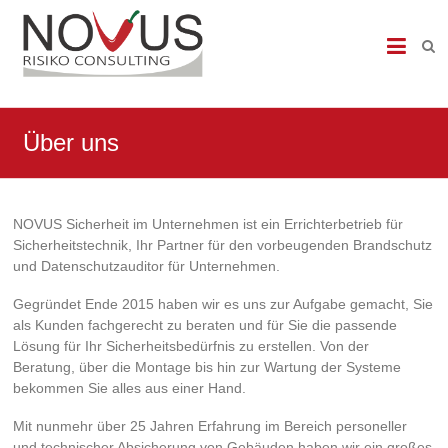
NOVUS
Risiko
Consulting
Über uns
Datenschutzbeauftragter,
Datenschutzauditor,
DSGVO,
DS-
NOVUS Sicherheit im Unternehmen ist ein Errichterbetrieb für
GVO,
Sicherheitstechnik, Ihr Partner für den vorbeugenden Brandschutz
Brandmeldeanlagen,
und Datenschutzauditor für Unternehmen.
Sicherheitstechnik,
Brandschutz,
Gegründet Ende 2015 haben wir es uns zur Aufgabe gemacht, Sie
Brandmeldetechnik,
als Kunden fachgerecht zu beraten und für Sie die passende
Heimrauchmelder,
Lösung für Ihr Sicherheitsbedürfnis zu erstellen. Von der
Sicherheit,
Beratung, über die Montage bis hin zur Wartung der Systeme
Einbruchtechnik,
bekommen Sie alles aus einer Hand.
Zutrittskontrolle,
Videoueberwachung
Mit nunmehr über 25 Jahren Erfahrung im Bereich personeller
und technischer Absicherung von Gebäuden haben wir ein großes