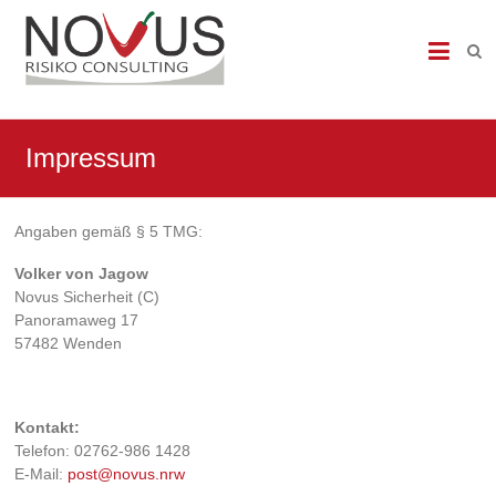
NOVUS
Risiko
Consulting
Impressum
Datenschutzbeauftragter,
Datenschutzauditor,
DSGVO,
DS-
Angaben gemäß § 5 TMG:
GVO,
Volker von Jagow
Brandmeldeanlagen,
Novus Sicherheit (C)
Sicherheitstechnik,
Panoramaweg 17
Brandschutz,
57482 Wenden
Brandmeldetechnik,
Heimrauchmelder,
Sicherheit,
Einbruchtechnik,
Kontakt:
Zutrittskontrolle,
Telefon: 02762-986 1428
Videoueberwachung
E-Mail:
post@novus.nrw