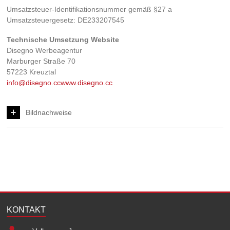
Umsatzsteuer-Identifikationsnummer gemäß §27 a
Umsatzsteuergesetz: DE233207545
Technische Umsetzung Website
Disegno Werbeagentur
Marburger Straße 70
57223 Kreuztal
info@disegno.cc
www.disegno.cc
Bildnachweise
sdecoret / Fotolia
Bacho Foto / Fotolia
Andrey Popov / Fotolia
Zerbor / Fotolia
Kathrin39 / Fotolia
Flaticon by Freepik
KONTAKT