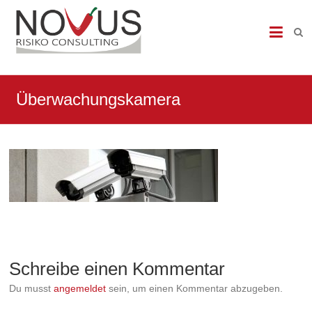
NOVUS
Risiko
Consulting
Überwachungskamera
Datenschutzbeauftragter,
Datenschutzauditor,
DSGVO,
DS-
GVO,
Brandmeldeanlagen,
Sicherheitstechnik,
Brandschutz,
Brandmeldetechnik,
Heimrauchmelder,
Sicherheit,
Einbruchtechnik,
Schreibe einen Kommentar
Zutrittskontrolle,
Du musst
angemeldet
sein, um einen Kommentar abzugeben.
Videoueberwachung